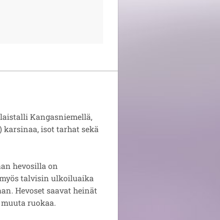
laistalli Kangasniemellä,
 karsinaa, isot tarhat sekä
aan hevosilla on
myös talvisin ulkoiluaika
n. Hevoset saavat heinät
n muuta ruokaa.