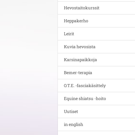
Hevostaitokurssit
Heppakerho
Leirit
Kuvia hevosista
Karsinapaikkoja
Bemer-terapia
O.T.E. -fasciakäsittely
Equine shiatsu -hoito
Uutiset
in english